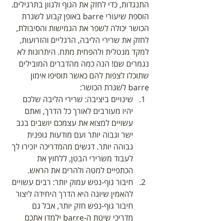
התנגדות, כדי לחזק את הגוף ולגוון בתרגילים. 
הוספת שיעורי barre באופן קבוע לשגרת 
הכושר יכולה לשפר את הגמישות והסיבולת, 
לחזק את שרירי הליבה, הרגליים והזרועות, 
למקד מנטלית ולהפחית מתח. היתרונות לא 
נגמרים שם! הנה כמה מהדברים המובילים 
שתוכלו לצפות להם כאשר תוסיפו אימון 
barre לשגרת הכושר:
שינויים ביציבה: שרירי הליבה שלכם 
יהיו מעורבים לאורך כל הדרך, ואתם 
עשויים למצוא את עצמכם יושבים בגב 
ישר וגבוה יותר ועם מודעות גופנית 
גבוהה יותר. דגשים מהמדריכה יזכירו לך 
לעבוד משרירי הבטן, ללחוץ את 
הכתפיים למטה ולהרים את הראש.
חיבור גוף-נפש עמוק יותר: רבים עשויים 
להאמין שיוגה היא הדרך היחידה ליצור 
חיבור גוף-נפש חזק יותר, אבל גם 
מדריכי שיטת ה-barre ילמדו אתכם 