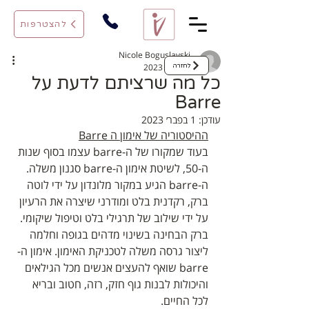
להצטרפות
Nicole Boguslavski
1 בפבר׳ 2023
לחזרה
כל מה שרציתם לדעת על
Barre
עודכן:
1 בפבר׳ 2023
ההיסטוריה של אימון ה Barre
בעוד שמקורו של ה-barre עצמו בסוף שנות 
ה-50, לשיטת אימון ה-barre סגנון משלה. 
ה-barre הגיע במקור מלונדון על ידי לוטה 
ברק, רקדנית בלט ומודרני שיצרה את הרעיון 
על ידי שילוב של תרגילי בלט וטיפול שיקומי. 
ברק הבחינה בשינוי מדהים בגופה וחלמה 
ליצור גרסה משלה לטכניקת האימון. אימון ה-
barre שואף להעצים אנשים מכל הגילאים 
והיכולות לבנות גוף חזק, רזה, חטוב ובריא 
לכל החיים. 